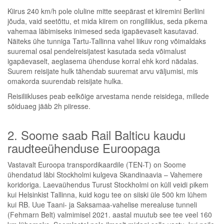
Kiirus 240 km/h pole oluline mitte seepärast et kiiremini Berliini
jõuda, vaid seetõttu, et mida kiirem on rongiliiklus, seda pikema
vahemaa läbimiseks inimesed seda igapäevaselt kasutavad.
Näiteks ühe tunniga Tartu-Tallinna vahel liikuv rong võimaldaks
suuremal osal pendelreisijatest kasutada seda võimalust
igapäevaselt, aeglasema ühenduse korral ehk kord nädalas.
Suurem reisijate hulk tähendab suuremat arvu väljumisi, mis
omakorda suurendab reisijate hulka.
Reisiliikluses peab eelkõige arvestama nende reisidega, millede
sõiduaeg jääb 2h piiresse.
2. Soome saab Rail Balticu kaudu
raudteeühenduse Euroopaga
Vastavalt Euroopa transpordikaardile (TEN-T) on Soome
ühendatud läbi Stockholmi kulgeva Skandinaavia – Vahemere
koridoriga. Laevaühendus Turust Stockholmi on küll veidi pikem
kui Helsinkist Tallinna, kuid kogu tee on siiski üle 500 km lühem
kui RB. Uue Taani- ja Saksamaa-vahelise merealuse tunneli
(Fehmarn Belt) valmimisel 2021. aastal muutub see tee veel 160