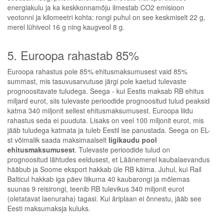
energiakulu ja ka keskkonnamõju ilmestab CO
2
emisioon
veotonni ja kilomeetri kohta: rongi puhul on see keskmiselt 22 g,
merel lühiveol 16 g ning kaugveol 8 g.
5. Euroopa rahastab 85%
Euroopa rahastus pole 85% ehitusmaksumusest vaid 85%
summast, mis tasuvusarvutuse järgi pole kaetud tulevaste
prognoositavate tuludega. Seega - kui Eestis maksab RB ehitus
miljard eurot, siis tulevaste perioodide prognoositud tulud peaksid
katma 340 miljonit sellest ehitusmaksumusest. Euroopa liidu
rahastus seda ei puuduta. Lisaks on veel 100 miljonit eurot, mis
jääb tuludega katmata ja tuleb Eestil ise panustada. Seega on EL-
st võimalik saada maksimaalselt
ligikaudu pool
ehitusmaksumusest
. Tulevaste perioodide tulud on
prognoositud lähtudes eeldusest, et Läänemerel kaubalaevandus
hääbub ja Soome eksport hakkab üle RB käima. Juhul, kui Rail
Balticul hakkab iga päev liikuma 40 kaubarongi ja mõlemas
suunas 9 reisirongi, teenib RB tulevikus 340 miljonit eurot
(oletatavat laenuraha) tagasi. Kui äriplaan ei õnnestu, jääb see
Eesti maksumaksja kuluks.