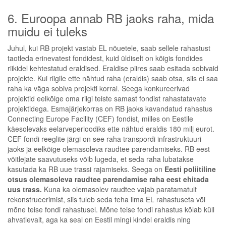
6. Euroopa annab RB jaoks raha, mida
muidu ei tuleks
Juhul, kui RB projekt vastab EL nõuetele, saab sellele rahastust
taotleda erinevatest fondidest, kuid üldiselt on kõigis fondides
riikidel kehtestatud eraldised. Eraldise piires saab esitada sobivaid
projekte. Kui riigile ette nähtud raha (eraldis) saab otsa, siis ei saa
raha ka väga sobiva projekti korral. Seega konkureerivad
projektid eelkõige oma riigi teiste samast fondist rahastatavate
projektidega. Esmajärjekorras on RB jaoks kavandatud rahastus
Connecting Europe Facility (CEF) fondist, milles on Eestile
käesolevaks eelarveperioodiks ette nähtud eraldis 180 milj eurot.
CEF fondi reeglite järgi on see raha transpordi infrastruktuuri
jaoks ja eelkõige olemasoleva raudtee parendamiseks. RB eest
võitlejate saavutuseks võib lugeda, et seda raha lubatakse
kasutada ka RB uue trassi rajamiseks. Seega on
Eesti poliitiline
otsus olemasoleva raudtee parendamise raha eest ehitada
uus trass.
Kuna ka olemasolev raudtee vajab paratamatult
rekonstrueerimist, siis tuleb seda teha ilma EL rahastuseta või
mõne teise fondi rahastusel. Mõne teise fondi rahastus kõlab küll
ahvatlevalt, aga ka seal on Eestil mingi kindel eraldis ning