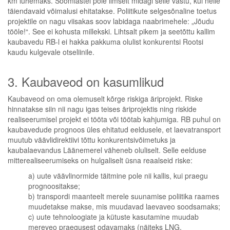
km lühemaks. Soomlastel pole ilmselt midagi selle vastu, kui neile
täiendavaid võimalusi ehitatakse. Poliitikute selgesõnaline toetus
projektile on nagu viisakas soov labidaga naabrimehele: „Jõudu
tööle!“. See ei kohusta millekski. Lihtsalt pikem ja seetõttu kallim
kaubavedu RB-l ei hakka pakkuma olulist konkurentsi Rootsi
kaudu kulgevale otseliinile.
3. Kaubaveod on kasumlikud
Kaubaveod on oma olemuselt kõrge riskiga äriprojekt. Riske
hinnatakse siin nii nagu igas teises äriprojektis ning riskide
realiseerumisel projekt ei tööta või töötab kahjumiga. RB puhul on
kaubavedude prognoos üles ehitatud eeldusele, et laevatransport
muutub väävlidirektiivi tõttu konkurentsivõimetuks ja
kaubalaevandus Läänemerel väheneb oluliselt. Selle eelduse
mitterealiseerumiseks on hulgaliselt üsna reaalseid riske:
a) uute väävlinormide täitmine pole nii kallis, kui praegu
prognoositakse;
b) transpordi maanteelt merele suunamise poliitika raames
muudetakse makse, mis muudavad laevaveo soodsamaks;
c) uute tehnoloogiate ja kütuste kasutamine muudab
mereveo praegusest odavamaks (näiteks LNG,