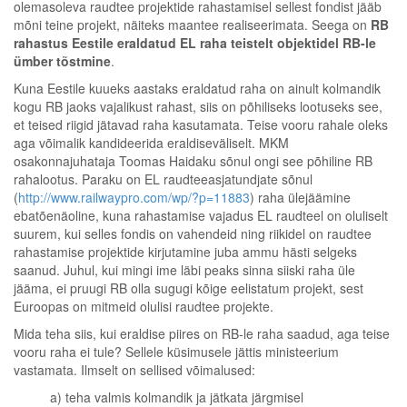
olemasoleva raudtee projektide rahastamisel sellest fondist jääb
mõni teine projekt, näiteks maantee realiseerimata. Seega on
RB
rahastus Eestile eraldatud EL raha teistelt objektidel RB-le
ümber tõstmine
.
Kuna Eestile kuueks aastaks eraldatud raha on ainult kolmandik
kogu RB jaoks vajalikust rahast, siis on põhiliseks lootuseks see,
et teised riigid jätavad raha kasutamata. Teise vooru rahale oleks
aga võimalik kandideerida eraldiseväliselt. MKM
osakonnajuhataja Toomas Haidaku sõnul ongi see põhiline RB
rahalootus. Paraku on EL raudteeasjatundjate sõnul
(
http://www.railwaypro.com/wp/?p=11883
) raha ülejäämine
ebatõenäoline, kuna rahastamise vajadus EL raudteel on oluliselt
suurem, kui selles fondis on vahendeid ning riikidel on raudtee
rahastamise projektide kirjutamine juba ammu hästi selgeks
saanud. Juhul, kui mingi ime läbi peaks sinna siiski raha üle
jääma, ei pruugi RB olla sugugi kõige eelistatum projekt, sest
Euroopas on mitmeid olulisi raudtee projekte.
Mida teha siis, kui eraldise piires on RB-le raha saadud, aga teise
vooru raha ei tule? Sellele küsimusele jättis ministeerium
vastamata. Ilmselt on sellised võimalused:
a) teha valmis kolmandik ja jätkata järgmisel