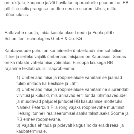
on reisijate, kaupade ja/või huvitatud operaatorite puudumine. RB
põhiline eelis praeguse raudtee ees on suurem kiirus, mitte
rööpmelaius.
Rattavehe muutja, mida kasutatakse Leedu ja Poola piiril /
Schaeffler Technologies GmbH & Co. KG
Kaubavedude puhul on konteinerite ümberlaadimine suhteliselt
lihtne ja selleks vajalik ümberlaadimisjaam on Kaunases. Samas
on ka rataste vahetamise võimalus. Euroopa laiusega RB
rajamine tekitab olulisi lisaprobleeme:
1) Ümberlaadimise ja rööpmelaiuse vahetamise jaamad
tuleb ehitada ka Eestisse ja Lätti.
2) Ümberlaadimise ja rööpmelaiuse vahetamine suurendab
viivitusi ja kulusid, mis annavad eriti tunda lühimaavedudel
ja muudavad paljudel juhtudel RB kasutamise mõttetuks.
Näiteks Peterburi-Riia rong vajaks rööpmevahe muutmist.
Helsingi tunneli realiseerumisel saaks takistuseks Soome ja
RB erinev rööpmevahe.
3) Vajadus ehitada ja pidevalt käigus hoida eraldi reisi- ja
kaubaterminale.