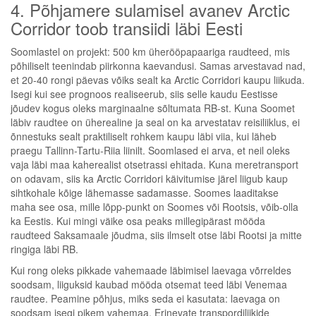
4. Põhjamere sulamisel avanev Arctic
Corridor toob transiidi läbi Eesti
Soomlastel on projekt: 500 km üherööpapaariga raudteed, mis
põhiliselt teenindab piirkonna kaevandusi. Samas arvestavad nad,
et 20-40 rongi päevas võiks sealt ka Arctic Corridori kaupu liikuda.
Isegi kui see prognoos realiseerub, siis selle kaudu Eestisse
jõudev kogus oleks marginaalne sõltumata RB-st. Kuna Soomet
läbiv raudtee on üherealine ja seal on ka arvestatav reisiliiklus, ei
õnnestuks sealt praktiliselt rohkem kaupu läbi viia, kui läheb
praegu Tallinn-Tartu-Riia liinilt. Soomlased ei arva, et neil oleks
vaja läbi maa kaherealist otsetrassi ehitada. Kuna meretransport
on odavam, siis ka Arctic Corridori käivitumise järel liigub kaup
sihtkohale kõige lähemasse sadamasse. Soomes laaditakse
maha see osa, mille lõpp-punkt on Soomes või Rootsis, võib-olla
ka Eestis. Kui mingi väike osa peaks millegipärast mööda
raudteed Saksamaale jõudma, siis ilmselt otse läbi Rootsi ja mitte
ringiga läbi RB.
Kui rong oleks pikkade vahemaade läbimisel laevaga võrreldes
soodsam, liiguksid kaubad mööda otsemat teed läbi Venemaa
raudtee. Peamine põhjus, miks seda ei kasutata: laevaga on
soodsam isegi pikem vahemaa. Erinevate transpordiliikide