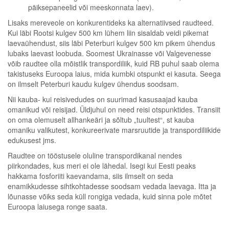
päiksepaneelid või meeskonnata laev).
Lisaks mereveole on konkurentideks ka alternatiivsed raudteed.
Kui läbi Rootsi kulgev 500 km lühem liin sisaldab veidi pikemat
laevaühendust, siis läbi Peterburi kulgev 500 km pikem ühendus
lubaks laevast loobuda. Soomest Ukrainasse või Valgevenesse
võib raudtee olla mõistlik transpordiliik, kuid RB puhul saab olema
takistuseks Euroopa laius, mida kumbki otspunkt ei kasuta. Seega
on ilmselt Peterburi kaudu kulgev ühendus soodsam.
Nii kauba- kui reisivedudes on suurimad kasusaajad kauba
omanikud või reisijad. Üldjuhul on need reisi otspunktides. Transiit
on oma olemuselt allhankeäri ja sõltub „tuultest“, st kauba
omaniku valikutest, konkureerivate marsruutide ja transpordiliikide
edukusest jms.
Raudtee on tööstusele oluline transpordikanal nendes
piirkondades, kus meri ei ole lähedal. Isegi kui Eesti peaks
hakkama fosforiiti kaevandama, siis ilmselt on seda
enamikkudesse sihtkohtadesse soodsam vedada laevaga. Itta ja
lõunasse võiks seda küll rongiga vedada, kuid sinna pole mõtet
Euroopa laiusega ronge saata.