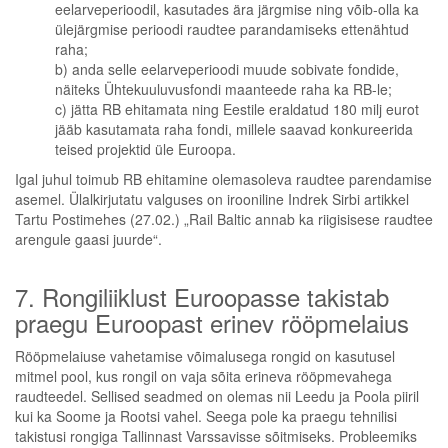
eelarveperioodil, kasutades ära järgmise ning võib-olla ka
ülejärgmise perioodi raudtee parandamiseks ettenähtud
raha;
b) anda selle eelarveperioodi muude sobivate fondide,
näiteks Ühtekuuluvusfondi maanteede raha ka RB-le;
c) jätta RB ehitamata ning Eestile eraldatud 180 milj eurot
jääb kasutamata raha fondi, millele saavad konkureerida
teised projektid üle Euroopa.
Igal juhul toimub RB ehitamine olemasoleva raudtee parendamise
asemel. Ülalkirjutatu valguses on irooniline Indrek Sirbi artikkel
Tartu Postimehes (27.02.) „Rail Baltic annab ka riigisisese raudtee
arengule gaasi juurde“.
7. Rongiliiklust Euroopasse takistab
praegu Euroopast erinev rööpmelaius
Rööpmelaiuse vahetamise võimalusega rongid on kasutusel
mitmel pool, kus rongil on vaja sõita erineva rööpmevahega
raudteedel. Sellised seadmed on olemas nii Leedu ja Poola piiril
kui ka Soome ja Rootsi vahel. Seega pole ka praegu tehnilisi
takistusi rongiga Tallinnast Varssavisse sõitmiseks. Probleemiks