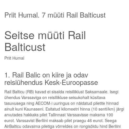
Priit Humal. 7 müüti Rail Balticust
Seitse müüti Rail
Balticust
Priit Humal
1. Rail Balic on kiire ja odav
reisiühendus Kesk-Euroopasse
Rail Balticu (RB) kavad ei sisalda reisiliiklust Saksamaale. Isegi
ühendus Varssaviga on reisiliikluse seisukohalt küsitava
tasuvusega ning AECOM-i uuringus on näidatud piletite hinnad
ainult kuni Kaunaseni. Esitatud kilomeetri hinna (10 senti/km) järgi
arvutades hakkaks pilet Tallinnast Varssavisse maksma 100
eurot. Varssavist Berliini maksab pilet praegu 46 eurot. Seega
AirBalticu odavaima piletiga võrreldes on rongisõidu hind Berliini