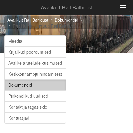
Avalikult Rail Balticust
Avalikult Rail Balticust
Dokumendid
Rail Balticust
Priit Humal. 7 müüti Rail Balticust
Avalik arutelu
Meedia
Kirjalikud pöördumised
Meedia
Avalike arutelude küsimused
Kontakt ja tagasiside
Keskkonnamõju hindamisest
Ühingust
Dokumendid
Piirkondlikud uudised
Kohtuasjad
Kontakt ja tagasiside
Search
Kohtuasjad