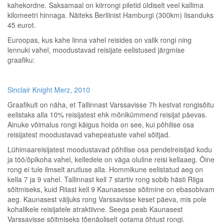
kahekordne. Saksamaal on kiirrongi piletid üldiselt veel kallima
kilomeetri hinnaga. Näiteks Berliinist Hamburgi (300km) lisanduks
45 eurot.
Euroopas, kus kahe linna vahel reisides on valik rongi ning
lennuki vahel, moodustavad reisijate eelistused järgmise
graafiku:
Sinclair Knight Merz, 2010
Graafikult on näha, et Tallinnast Varssavisse 7h kestvat rongisõitu
eelistaks alla 10% reisijatest ehk mõnikümmend reisijat päevas.
Ainuke võimalus rongi käigus hoida on see, kui põhilise osa
reisijatest moodustavad vahepeatuste vahel sõitjad.
Lühimaareisijatest moodustavad põhilise osa pendelreisijad kodu
ja töö/õpikoha vahel, kelledele on väga oluline reisi kellaaeg. Öine
rong ei tule ilmselt arutluse alla. Hommikune eelistatud aeg on
kella 7 ja 9 vahel. Tallinnast kell 7 startiv rong sobib hästi Riiga
sõitmiseks, kuid Riiast kell 9 Kaunasesse sõitmine on ebasobivam
aeg. Kaunasest väljuks rong Varssavisse keset päeva, mis pole
kohalikele reisijatele atraktiivne. Seega peab Kaunasest
Varssavisse sõitmiseks tõenäoliselt ootama õhtust rongi.